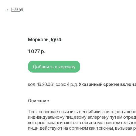
Назад
Морковь, IgG4
1 077
р.
Добавить в корзину
код: 16.20.061 срок: 4 р.д.
Указанный срок не включ
Описание
Тест позволяет выявить сенсибилизацию (повышенн
индивидуальному пищевому аллергену путем определ
которые накапливаются в организме при длительно
пищи действуют на организм как токсины, вызывая 