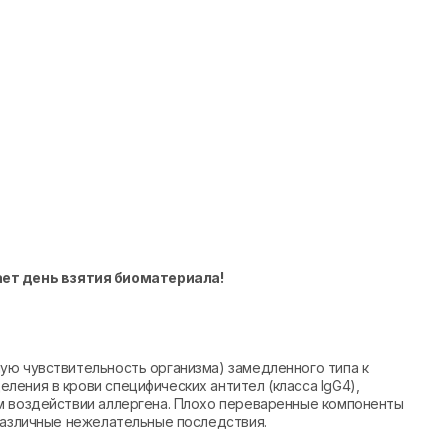
ает день взятия биоматериала!
ую чувствительность организма) замедленного типа к
ения в крови специфических антител (класса IgG4),
м воздействии аллергена. Плохо переваренные компоненты
различные нежелательные последствия.