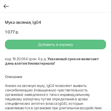
Мука овсяная, IgG4
1 077
р.
Добавить в корзину
код: 16.20.064 срок: 4 р.д.
Указанный срок не включает
день взятия биоматериала!
Описание
Анализ на овсяную муку, IgG4 позволяет выявить
сенсибилизацию (повышенную чувствительность
организма) замедленного типа к индивидуальному
пищевому аллергену путем определения в крови
специфических антител (класса IgG4), которые
накапливаются в организме при длительном воздействии