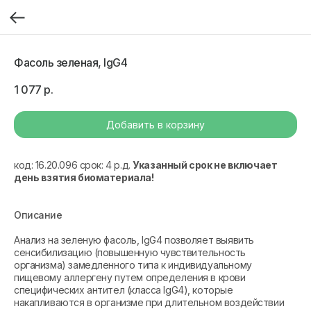
Фасоль зеленая, IgG4
1 077
р.
Добавить в корзину
код: 16.20.096 срок: 4 р.д.
Указанный срок не включает
день взятия биоматериала!
Описание
Анализ на зеленую фасоль, IgG4 позволяет выявить
сенсибилизацию (повышенную чувствительность
организма) замедленного типа к индивидуальному
пищевому аллергену путем определения в крови
специфических антител (класса IgG4), которые
накапливаются в организме при длительном воздействии