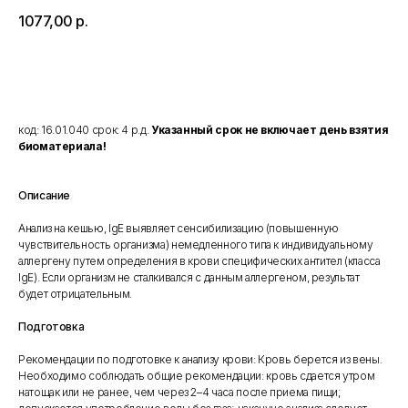
1077,00
р.
Добавить в корзину
код: 16.01.040 срок: 4 р.д.
Указанный срок не включает день взятия
биоматериала!
Описание
Анализ на кешью, IgE выявляет сенсибилизацию (повышенную
чувствительность организма) немедленного типа к индивидуальному
аллергену путем определения в крови специфических антител (класса
IgE). Если организм не сталкивался с данным аллергеном, результат
будет отрицательным.
Подготовка
Рекомендации по подготовке к анализу крови: Кровь берется из вены.
Необходимо соблюдать общие рекомендации: кровь сдается утром
натощак или не ранее, чем через 2–4 часа после приема пищи;