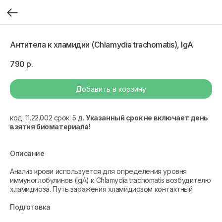
Антитела к хламидии (Chlamydia trachomatis), IgA
790
р.
Добавить в корзину
код: 11.22.002 срок: 5 д.
Указанный срок не включает день
взятия биоматериала!
Описание
Анализ крови используется для определения уровня
иммуноглобулинов (IgА) к Chlamydia trachomatis возбудителю
хламидиоза. Путь заражения хламидиозом контактный.
Подготовка