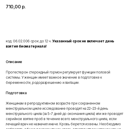
710,00
р.
Добавить в корзину
код: 06.02.006 срок: до 12 ч.
Указанный срок не включает день
взятия биоматериала!
Описание
Прогестерон стероидный гормон регулирует функции половой
системы. У женщин имеет важное значение в подготовке к
беременности, родоразрешению и лактации.
Подготовка
Женщинам в репродуктивном возрасте при сохраненном
менструальном цикле исследование проводят на 22–23-й день
менструального цикла (за 5–7 дней до окончания цикла) или же проводят
серийное взятие проб в течение всего менструального цикла, если
лечащий врач не назначил иначе. Кровь берется из вены. Необходимо