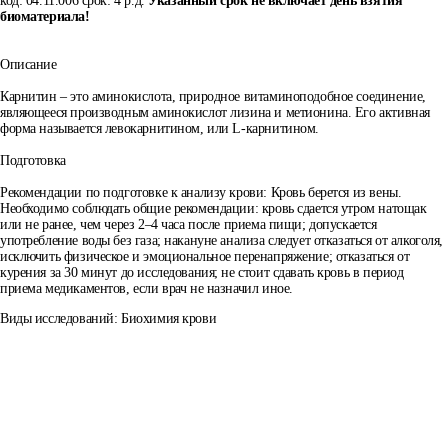
код: 04.11.006 срок: 4 р.д.
Указанный срок не включает день взятия
биоматериала!
Описание
Карнитин – это аминокислота, природное витаминоподобное соединение,
являющееся производным аминокислот лизина и метионина. Его активная
форма называется левокарнитином, или L-карнитином.
Подготовка
Рекомендации по подготовке к анализу крови: Кровь берется из вены.
Необходимо соблюдать общие рекомендации: кровь сдается утром натощак
или не ранее, чем через 2–4 часа после приема пищи; допускается
употребление воды без газа; накануне анализа следует отказаться от алкоголя,
исключить физическое и эмоциональное перенапряжение; отказаться от
курения за 30 минут до исследования; не стоит сдавать кровь в период
приема медикаментов, если врач не назначил иное.
Виды исследований: Биохимия крови