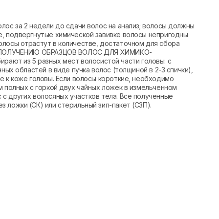
лос за 2 недели до сдачи волос на анализ; волосы должны
е, подвергнутые химической завивке волосы непригодны
олосы отрастут в количестве, достаточном для сбора
 ПО ПОЛУЧЕНИЮ ОБРАЗЦОВ ВОЛОС ДЛЯ ХИМИКО-
т из 5 разных мест волосистой части головы: с
ных областей в виде пучка волос (толщиной в 2-3 спички),
е к коже головы. Если волосы короткие, необходимо
м полных с горкой двух чайных ложек в измельченном
с других волосяных участков тела. Все полученные
 ложки (СК) или стерильный зип-пакет (СЗП).