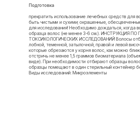
Подготовка
прекратить использование лечебных средств для во
быть чистыми и сухими; окрашенные, обесцвеченны
для исследования! Необходимо дождаться, когда в
образца волос (не менее 3-6 см.). ИНСТРУКЦИЯ
ТОКСИКОЛОГИЧЕСКИХ ИССЛЕДОВАНИЙ Волосы отбираю
лобной, теменной, затылочной, правой и левой височ
которые обрезаются у корня волос, как можно ближ
отстричь не менее 1,5 граммов биоматериала (объе
виде). При необходимости отбирают образцы волос 
образцы помещают в один стерильный контейнер без
Виды исследований: Микроэлементы