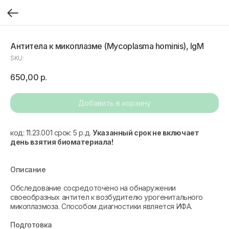
Антитела к микоплазме (Mycoplasma hominis), IgM
SKU:
650,00
р.
Добавить в корзину
код: 11.23.001 срок: 5 р.д.
Указанный срок не включает
день взятия биоматериала!
Описание
Обследование сосредоточено на обнаружении
своеобразных антител к возбудителю урогенитального
микоплазмоза. Способом диагностики является ИФА.
Подготовка