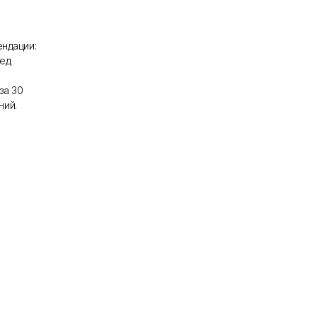
ндации:
ред
за 30
ний.