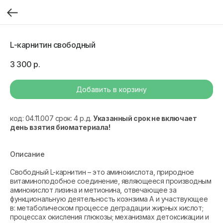
L-карнитин свободный
3 300
р.
Добавить в корзину
код: 04.11.007 срок: 4 р.д.
Указанный срок не включает
день взятия биоматериала!
Описание
Свободный L-карнитин – это аминокислота, природное
витаминоподобное соединение, являющееся производным
аминокислот лизина и метионина, отвечающее за
функциональную деятельность коэнзима А и участвующее
в: метаболическом процессе деградации жирных кислот;
процессах окисления глюкозы; механизмах детоксикации и