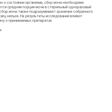
ю о состоянии организма, сбор мочи необходимо
ается средняя порция мочи в стерильный одноразовый
й сбор мочи также подразумевает хранение собранного
зец нельзя. На результаты исследования влияют
чу о принимаемых препаратах.
я