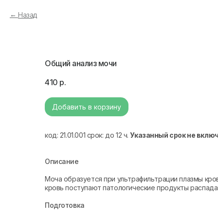
Назад
Общий анализ мочи
410
р.
Добавить в корзину
код: 21.01.001 срок: до 12 ч.
Указанный срок не вклю
Описание
Моча образуется при ультрафильтрации плазмы кров
кровь поступают патологические продукты распада 
Подготовка