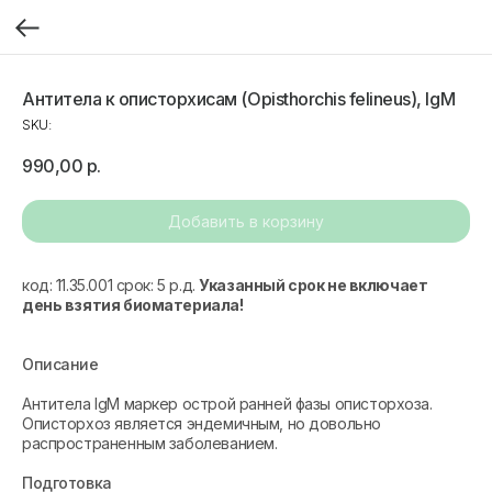
Антитела к описторхисам (Opisthorchis felineus), IgM
SKU:
990,00
р.
Добавить в корзину
код: 11.35.001 срок: 5 р.д.
Указанный срок не включает
день взятия биоматериала!
Описание
Антитела IgM маркер острой ранней фазы описторхоза.
Описторхоз является эндемичным, но довольно
распространенным заболеванием.
Подготовка