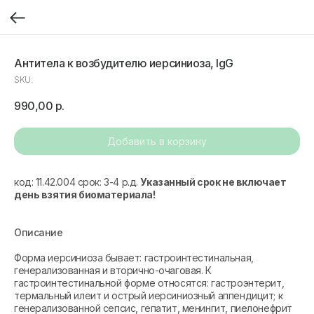
Антитела к возбудителю иерсиниоза, IgG
SKU:
990,00
р.
Добавить в корзину
код: 11.42.004 срок: 3-4 р.д.
Указанный срок не включает
день взятия биоматериала!
Описание
Форма иерсиниоза бывает: гастроинтестинальная,
генерализованная и вторично-очаговая. К
гастроинтестинальной форме относятся: гастроэнтерит,
термальный илеит и острый иерсиниозный аппендицит; к
генерализованной сепсис, гепатит, менингит, пиелонефрит