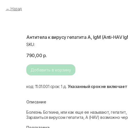
Назад
Антитела к вирусу гепатита А, IgM (Anti-HAV Ig
SKU:
790,00
р.
Добавить в корзину
код: 11.01.001 срок: 1 д.
Указанный срок не включает
Описание
Болезнь Боткина, или как еще ее называют, гепатит
Заразиться вирусом гепатита, А (HAV) возможно че
Подготовка