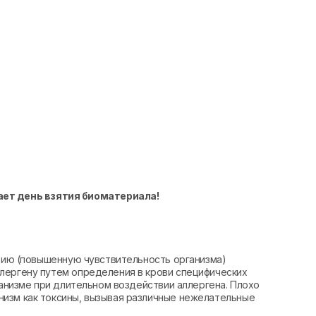
ает день взятия биоматериала!
ацию (повышенную чувствительность организма)
лергену путем определения в крови специфических
ганизме при длительном воздействии аллергена. Плохо
изм как токсины, вызывая различные нежелательные