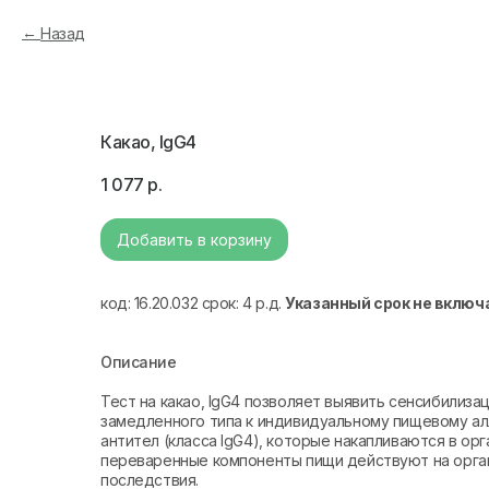
Назад
Какао, IgG4
1 077
р.
Добавить в корзину
код: 16.20.032 срок: 4 р.д.
Указанный срок не включ
Описание
Тест на какао, IgG4 позволяет выявить сенсибилиз
замедленного типа к индивидуальному пищевому ал
антител (класса IgG4), которые накапливаются в ор
переваренные компоненты пищи действуют на орган
последствия.