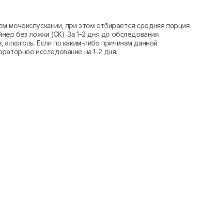
м мочеиспускании, при этом отбирается средняя порция
нер без ложки (СК). За 1–2 дня до обследования
 алкоголь. Если по каким-либо причинам данной
раторное исследование на 1–2 дня.