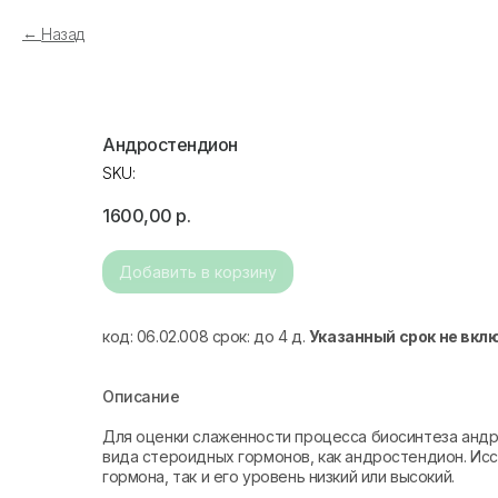
Назад
Андростендион
SKU:
1600,00
р.
Добавить в корзину
код: 06.02.008 срок: до 4 д.
Указанный срок не вкл
Описание
Для оценки слаженности процесса биосинтеза андр
вида стероидных гормонов, как андростендион. Исс
гормона, так и его уровень низкий или высокий.