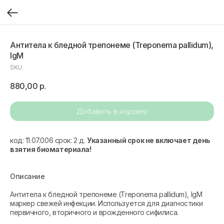
Антитела к бледной трепонеме (Treponema pallidum),
IgM
SKU:
880,00
р.
Добавить в корзину
код: 11.07.006 срок: 2 д.
Указанный срок не включает день
взятия биоматериала!
Описание
Антитела к бледной трепонеме (Treponema pallidum), IgM
маркер свежей инфекции. Используется для диагностики
первичного, вторичного и врожденного сифилиса.