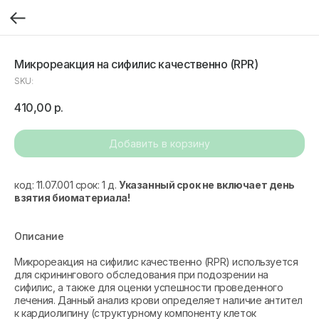
Микрореакция на сифилис качественно (RPR)
SKU:
410,00
р.
Добавить в корзину
код: 11.07.001 срок: 1 д.
Указанный срок не включает день
взятия биоматериала!
Описание
Микрореакция на сифилис качественно (RPR) используется
для скринингового обследования при подозрении на
сифилис, а также для оценки успешности проведенного
лечения. Данный анализ крови определяет наличие антител
к кардиолипину (структурному компоненту клеток