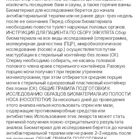
исключить посещение бани и сауны, а также горячие ванны.
Биоматериал для исследования берется до начала
антибактериальной терапии или не ранее двух-трех недель
после ее окончания. Перед сбором биоматериала
необходимо повести туалет наружных половых органов.
ИНСТРУКЦИЯ ДЛЯ ПАЦИЕНТА ПО СБОРУ ЭЯКУЛЯТА Сбор
биоматериала на все виды исследований (спермограмма,
молекулярная диагностика (ПЦР), микробиологическое
исследование (посев) и др.) осуществляется путем
мастурбации в стерильный контейнер без ложки (СК).
Сперму необходимо собирать, не касаясь головкой
полового члена краев стерильного контейнера. Разовую
порцию мочи получают при первом утреннем
мочеиспускании, при этом отбирается средняя порция
мочи в стерильный одноразовый пластиковый контейнер
без ложки (СК). ОБЩИЕ ПРАВИЛА ПОДГОТОВКИ К
ИССЛЕДОВАНИЮ ОБРАЗЦОВ БИОМАТЕРИАЛА ИЗ ПОЛОСТИ
НОСА (НОСОГЛОТКИ) За несколько дней до проведения
этого анализа нельзя использовать спреи или мази,
содержащие противомикробные средства или
антибиотики. Использование этих лекарств может стать
причиной получения ложно-отрицательного результата
анализа. Биоматериал для исследования берется до начала
антибактериальной терапии или не ранее 2–3 недель после
её окончания. ОБЩИЕ ПРАВИЛА ПОДГОТОВКИ К