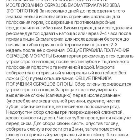
ИССЛЕДОВАНИЮ ОБРАЗЦОВ БИОМАТЕРИАЛА ИЗ ЗЕВА
(РОТОГЛОТКИ) За несколько дней до проведения этого
анализа нельзя использовать спреи или растворы для
полоскания горла, содержащие противомикробные
средства или антибиотики. Биоматериал для исследования
рекомендуется сдавать натощак или через 2–4 часа после
приема пищи. Биоматериал для исследования берется до
начала антибактериальной терапии или не ранее 2–3
недель после её окончания. ОБЩИЕ ПРАВИЛА ПОЛУЧЕНИЯ
ОБРАЗЦОВ МОКРОТЫ Биоматериал рекомендуется сдавать
утром строго натощак, после чистки зубов и тщательного
полоскания полости рта кипяченой водой. Мокрота
собирается в стерильный универсальный контейнер без
ложки (СК) путем откашливания. ОБЩИЕ ПРАВИЛА
ПОЛУЧЕНИЯ ОБРАЗЦОВ СЛЮНЫ Сбор слюны производится
утром строго натощак. Запрещается стимулировать
выделение слюны (саливацию) перед исследованием
(употребление жевательной резинки, курение, чистка
зубов, обильное питье, интенсивное полоскание рта).
Недопустим сбор слюны при поврежденной слизистой,
кровоточивости десен. Чистка зубов проводится накануне
перед сном. Для сбора слюны сесть, опустив голову,
собирать слюну в полости рта 2 мин, затем поместить
слюну в стерильный универсальный контейнер без ложки.