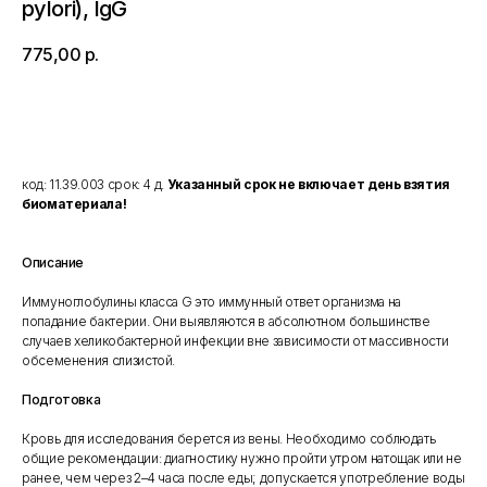
pylori), IgG
775,00
р.
Добавить в корзину
код: 11.39.003 срок: 4 д.
Указанный срок не включает день взятия
биоматериала!
Описание
Иммуноглобулины класса G это иммунный ответ организма на
попадание бактерии. Они выявляются в абсолютном большинстве
случаев хеликобактерной инфекции вне зависимости от массивности
обсеменения слизистой.
Подготовка
Кровь для исследования берется из вены. Необходимо соблюдать
общие рекомендации: диагностику нужно пройти утром натощак или не
ранее, чем через 2–4 часа после еды; допускается употребление воды