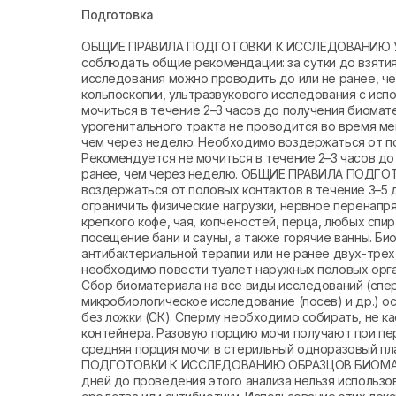
Подготовка
ОБЩИЕ ПРАВИЛА ПОДГОТОВКИ К ИССЛЕДОВАНИЮ 
соблюдать общие рекомендации: за сутки до взяти
исследования можно проводить до или не ранее, че
кольпоскопии, ультразвукового исследования с исп
мочиться в течение 2–3 часов до получения биома
урогенитального тракта не проводится во время м
чем через неделю. Необходимо воздержаться от по
Рекомендуется не мочиться в течение 2–3 часов д
ранее, чем через неделю. ОБЩИЕ ПРАВИЛА ПОДГ
воздержаться от половых контактов в течение 3–5 
ограничить физические нагрузки, нервное перенапр
крепкого кофе, чая, копченостей, перца, любых спи
посещение бани и сауны, а также горячие ванны. Б
антибактериальной терапии или не ранее двух-тре
необходимо повести туалет наружных половых о
Сбор биоматериала на все виды исследований (спер
микробиологическое исследование (посев) и др.) 
без ложки (СК). Сперму необходимо собирать, не ка
контейнера. Разовую порцию мочи получают при пе
средняя порция мочи в стерильный одноразовый пл
ПОДГОТОВКИ К ИССЛЕДОВАНИЮ ОБРАЗЦОВ БИОМАТЕ
дней до проведения этого анализа нельзя использ