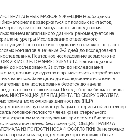
УРОГЕНИТАЛЬНЫХ МАЗКОВ У ЖЕНЩИН Необходимо
я биоматериала воздержаться от половых контактов;
м через сутки после мануального исследования,
ользованием влагалищного датчика; рекомендуется не
териала из уретры. Исследование отделяемого
енструации. Повторное исследование возможно не ранее,
ловых контактов в течение 2–3 дней до исследования.
о исследования. Повторное исследование возможно не
ОТОВКИ К ИССЛЕДОВАНИЮ ЭЯКУЛЯТА Рекомендуется
дней до исследования. За сутки до исследования
яжение, ночные дежурства и пр.; исключить потребление
ртных напитков. За неделю до исследования исключить
иоматериал для исследования берется до начала
х недель после ее окончания. Перед сбором биоматериала
рганов. ИНСТРУКЦИЯ ДЛЯ ПАЦИЕНТА ПО СБОРУ ЭЯКУЛЯТА
мограмма, молекулярная диагностика (ПЦР),
осуществляется путем мастурбации в стерильный контейнер
саясь головкой полового члена краев стерильного
рвом утреннем мочеиспускании, при этом отбирается
астиковый контейнер без ложки (СК). ОБЩИЕ ПРАВИЛА
РИАЛА ИЗ ПОЛОСТИ НОСА (НОСОГЛОТКИ) За несколько
овать спреи или мази, содержащие противомикробные