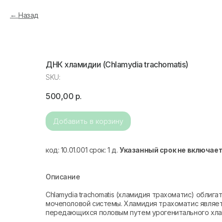
Назад
ДНК хламидии (Chlamydia trachomatis)
SKU:
500,00
р.
Добавить в корзину
код: 10.01.001 срок: 1 д.
Указанный срок не включает
Описание
Chlamydia trachomatis (хламидия трахоматис) облиг
мочеполовой системы. Хламидия трахоматис являет
передающихся половым путем урогенитального хла