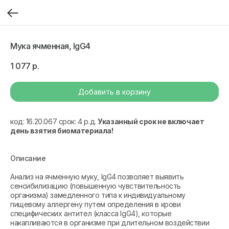
Мука ячменная, IgG4
1 077
р.
Добавить в корзину
код: 16.20.067 срок: 4 р.д.
Указанный срок не включает
день взятия биоматериала!
Описание
Анализ на ячменную муку, IgG4 позволяет выявить
сенсибилизацию (повышенную чувствительность
организма) замедленного типа к индивидуальному
пищевому аллергену путем определения в крови
специфических антител (класса IgG4), которые
накапливаются в организме при длительном воздействии