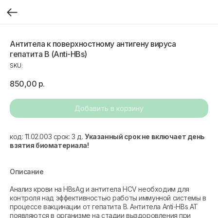
Антитела к поверхностному антигену вируса
гепатита В (Anti-HBs)
SKU:
850,00
р.
Добавить в корзину
код: 11.02.003 срок: 3 д.
Указанный срок не включает день
взятия биоматериала!
Описание
Анализ крови на HBsAg и антитела HCV необходим для
контроля над эффективностью работы иммунной системы в
процессе вакцинации от гепатита В. Антитела Anti-HBs АТ
появляются в организме на стадии выздоровления при