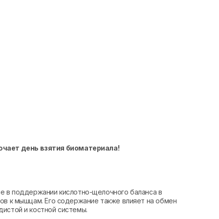
ючает день взятия биоматериала!
ие в поддержании кислотно-щелочного баланса в
ов к мышцам. Его содержание также влияет на обмен
дистой и костной системы.