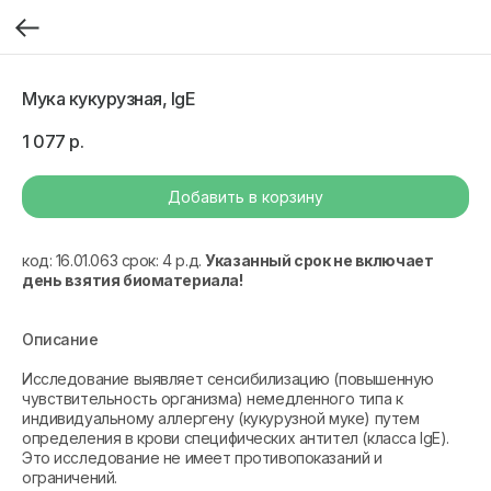
Мука кукурузная, IgE
1 077
р.
Добавить в корзину
код: 16.01.063 срок: 4 р.д.
Указанный срок не включает
день взятия биоматериала!
Описание
Исследование выявляет сенсибилизацию (повышенную
чувствительность организма) немедленного типа к
индивидуальному аллергену (кукурузной муке) путем
определения в крови специфических антител (класса IgE).
Это исследование не имеет противопоказаний и
ограничений.