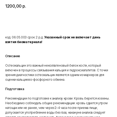
1200,00
р.
Добавить в корзину
код: 06.05.003 срок: 2 р.д.
Указанный срок не включает день
взятия биоматериала!
Описание
Остеокальцин это важный неколлагеновый белок кости, который
включен в процессы связывания кальция и гидроксиапатитов. С точки
зрения диагностики остеокальцин является одним из маркеров для
оценки кальциево-фосфорного обмена.
Подготовка
Рекомендации по подготовке к анализу крови: Кровь берется из вены.
Необходимо соблюдать общие рекомендации: кровь сдается утром
натощак или не ранее, чем через 2–4 часа после приема пищи;
допускается употребление воды без газа; накануне анализа следует