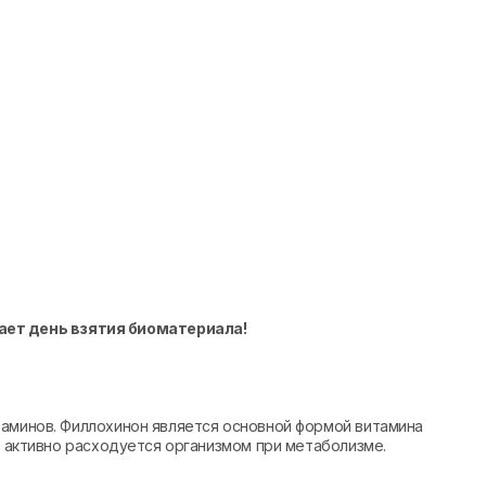
ает день взятия биоматериала!
таминов. Филлохинон является основной формой витамина
е активно расходуется организмом при метаболизме.