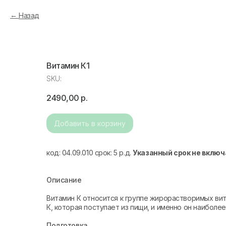
Назад
Витамин К1
SKU:
2490,00
р.
Добавить в корзину
код: 04.09.010 срок: 5 р.д.
Указанный срок не включ
Описание
Витамин К относится к группе жирорастворимых ви
К, которая поступает из пищи, и именно он наиболе
Подготовка