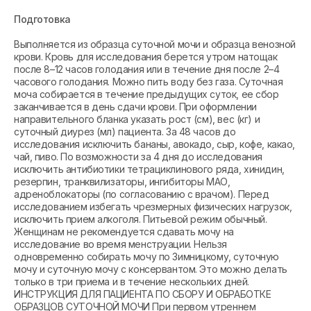
Подготовка
Выполняется из образца суточной мочи и образца венозной
крови. Кровь для исследования берется утром натощак
после 8–12 часов голодания или в течение дня после 2–4
часового голодания. Можно пить воду без газа. Суточная
моча собирается в течение предыдущих суток, ее сбор
заканчивается в день сдачи крови. При оформлении
направительного бланка указать рост (см), вес (кг) и
суточный диурез (мл) пациента. За 48 часов до
исследования исключить бананы, авокадо, сыр, кофе, какао,
чай, пиво. По возможности за 4 дня до исследования
исключить антибиотики тетрациклинового ряда, хинидин,
резерпин, транквилизаторы, ингибиторы МАО,
адреноблокаторы (по согласованию с врачом). Перед
исследованием избегать чрезмерных физических нагрузок,
исключить прием алкоголя. Питьевой режим обычный.
Женщинам не рекомендуется сдавать мочу на
исследование во время менструации. Нельзя
одновременно собирать мочу по Зимницкому, суточную
мочу и суточную мочу с консервантом. Это можно делать
только в три приема и в течение нескольких дней.
ИНСТРУКЦИЯ ДЛЯ ПАЦИЕНТА ПО СБОРУ И ОБРАБОТКЕ
ОБРАЗЦОВ СУТОЧНОЙ МОЧИ При первом утреннем