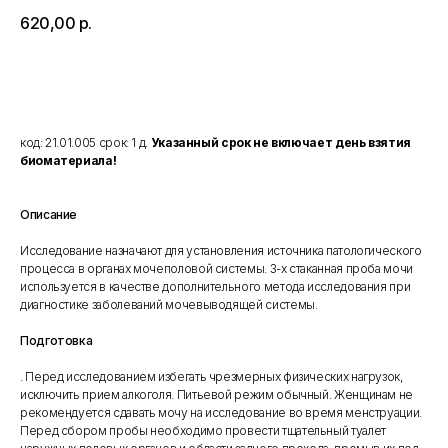
620,00
р.
Добавить в корзину
код: 21.01.005 срок: 1 д.
Указанный срок не включает день взятия
биоматериала!
Описание
Исследование назначают для установления источника патологического
процесса в органах мочеполовой системы. 3-х стаканная проба мочи
используется в качестве дополнительного метода исследования при
диагностике заболеваний мочевыводящей системы.
Подготовка
. Перед исследованием избегать чрезмерных физических нагрузок,
исключить прием алкоголя. Питьевой режим обычный. Женщинам не
рекомендуется сдавать мочу на исследование во время менструации.
Перед сбором пробы необходимо провести тщательный туалет