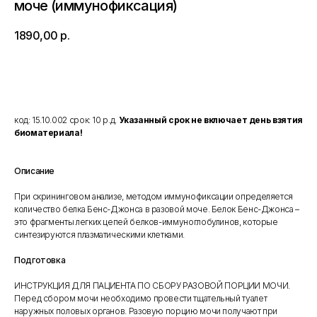
моче (иммунофиксация)
1890,00
р.
Добавить в корзину
код: 15.10.002 срок: 10 р.д.
Указанный срок не включает день взятия
биоматериала!
Описание
При скрининговом анализе, методом иммунофиксации определяется
количество белка Бенс-Джонса в разовой моче. Белок Бенс-Джонса –
это фрагменты легких цепей белков-иммуноглобулинов, которые
синтезируются плазматическими клетками.
Подготовка
ИНСТРУКЦИЯ ДЛЯ ПАЦИЕНТА ПО СБОРУ РАЗОВОЙ ПОРЦИИ МОЧИ.
Перед сбором мочи необходимо провести тщательный туалет
наружных половых органов. Разовую порцию мочи получают при