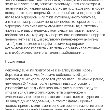
печени, в частности, гепатит аутоиммунного характера и
первичный билиарный цирроз. В ходе исследования в крови
определяют: растворимый печеночный антиген, который
является маркером 3-го типа аутоиммунного гепатита;
антигены к микросомам печени и почек, которые относят к
маркерам 2-го типа аутоиммунного гепатита; антитела к
пируватдегидрогеназному комплексу, которые являются
лабораторными маркерами первичного билиарного цирроза
печени; антитела к цитозольному печеночному антигену
типа 1, являющиеся специфическими маркерами
аутоиммунного гепатита 2-го типа и обычно характерные
для доброкачественного течения заболевания.
Подготовка
Рекомендации по подготовке к анализу крови: Кровь
берется из вены. Необходимо соблюдать общие
рекомендации: кровь сдается утром натощак или не ранее,
чем через 2–4 часа после приема пищи; допускается
употребление воды без газа; накануне анализа следует
отказаться от алкоголя, исключить физическое и
эмоциональное перенапряжение; отказаться от курения за
30 минут до исследования; не стоит сдавать кровь в
период приема медикаментов, если врач не назначил иное.
Виды исследований: Маркеры аутоиммунных заболеваний