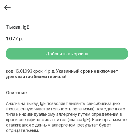
Тыква, IgE
1 077
р.
Добавить в корзину
код: 16.01.093 срок: 4 р.д.
Указанный срок не включает
день взятия биоматериала!
Описание
Анализ на тыкву, IgE позволяет выявить сенсибилизацию
(повышенную чувствительность организма) немедленного
типа к индивидуальному аллергену путем определения в
крови специфических антител (класса IgE). Если организм не
сталкивался с данным аллергеном, результат будет
отрицательным.