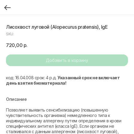
Лисохвост луговой (Alopecurus pratensis), IgE
SKU:
720,00
р.
Добавить в корзину
код: 16.04.008 срок: 4 р.д.
Указанный срок не включает
день взятия биоматериала!
Описание
Позволяет выявить сенсибилизацию (повышенную
чувствительность организма) немедленного типа к
индивидуальному аллергену путем определения в крови
специфических антител (класса IgE). Если организм не
сталкивался с данным аллергеном (лисохвост луговой),