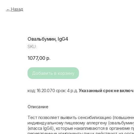
Назад
Овальбумин, IgG4
SKU:
1077,00
р.
Добавить в корзину
код: 16.20.070 срок: 4 р.д.
Указанный срок не включ
Описание
Тест позволяет выявить сенсибилизацию (повышенн
индивидуальному пищевому аллергену (овальбумину
(класса IgG4), которые накапливаются в организме 
переваренные компоненты пищи действуют на орган