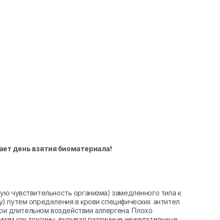
ает день взятия биоматериала!
ую чувствительность организма) замедленного типа к
) путем определения в крови специфических антител
при длительном воздействии аллергена. Плохо
изм как токсины, вызывая различные нежелательные