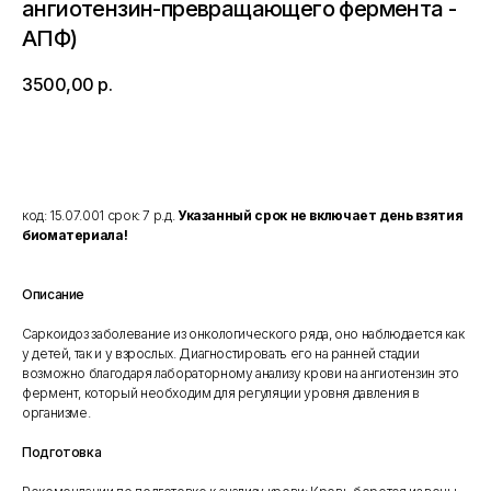
ангиотензин-превращающего фермента -
АПФ)
3500,00
р.
Добавить в корзину
код: 15.07.001 срок: 7 р.д.
Указанный срок не включает день взятия
биоматериала!
Описание
Саркоидоз заболевание из онкологического ряда, оно наблюдается как
у детей, так и у взрослых. Диагностировать его на ранней стадии
возможно благодаря лабораторному анализу крови на ангиотензин это
фермент, который необходим для регуляции уровня давления в
организме.
Подготовка