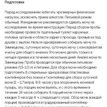
Подготовка
Перед исследованием избегать чрезмерных физических
нагрузок, исключить прием алкоголя. Питьевой режим
обычный. Женщинам не рекомендуется сдавать мочу на
исследование во время менструации. Перед сбором пробы
необходимо провести тщательный туалет наружных
половых органов и области заднего прохода, промыв их под
душем с мылом. Нельзя одновременно собирать мочу по
Зимницкому, суточную мочу, суточную мочу с консервантом
и мочу для общего анализа Это можно делать только в
четыре приема и в течение нескольких дней. Анализ мочи по
Зимницкому Проба проводится при обычном питьевом
режиме (1,5–2,0 л) и питании. Для сбора мочи необходимо
подготовить 8 стерильных одноразовых пластиковых
контейнеров без ложки и 1 контейнер для сбора суточной
мочи (2 – 2,7литра). В 6 часов утра опорожнить мочевой
пузырь, эту порцию мочи вылить, и с этого времени в
течение 24 часов собирать 8 порций мочи точно через
каждые 3 часа (до 6 ч. следующего утра). Сбор мочи (каждой
порции) производится в градуированный контейнер