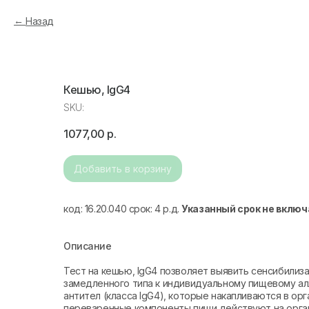
Назад
Кешью, IgG4
SKU:
1077,00
р.
Добавить в корзину
код: 16.20.040 срок: 4 р.д.
Указанный срок не включ
Описание
Тест на кешью, IgG4 позволяет выявить сенсибили
замедленного типа к индивидуальному пищевому ал
антител (класса IgG4), которые накапливаются в ор
переваренные компоненты пищи действуют на орган