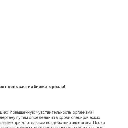
ает день взятия биоматериала!
зацию (повышенную чувствительность организма)
лергену путем определения в крови специфических
ганизме при длительном воздействии аллергена. Плохо
изм как токсины, вызывая различные нежелательные