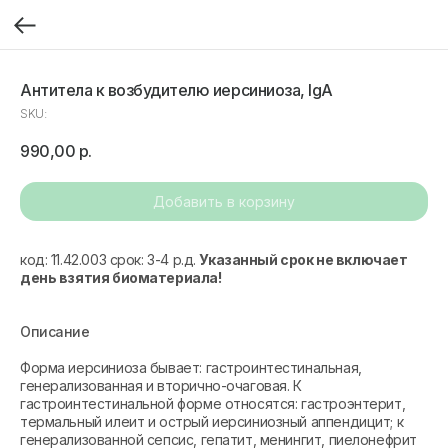
Антитела к возбудителю иерсиниоза, IgA
SKU:
990,00
р.
Добавить в корзину
код: 11.42.003 срок: 3-4 р.д.
Указанный срок не включает
день взятия биоматериала!
Описание
Форма иерсиниоза бывает: гастроинтестинальная,
генерализованная и вторично-очаговая. К
гастроинтестинальной форме относятся: гастроэнтерит,
термальный илеит и острый иерсиниозный аппендицит; к
генерализованной сепсис, гепатит, менингит, пиелонефрит