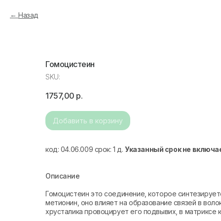
Назад
Гомоцистеин
SKU:
1757,00
р.
Добавить в корзину
код: 04.06.009 срок: 1 д.
Указанный срок не включа
Описание
Гомоцистеин это соединение, которое синтезируетс
метионин, оно влияет на образование связей в воло
хрусталика провоцирует его подвывих, в матриксе к