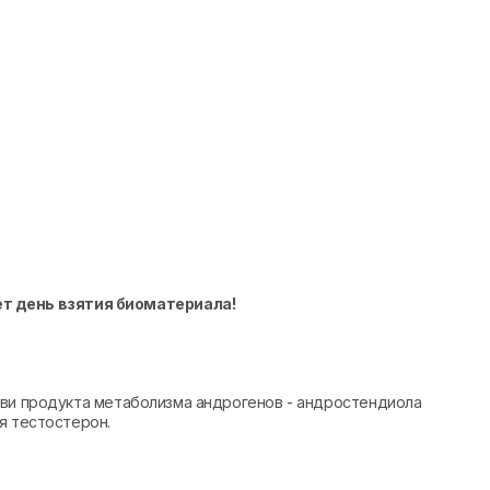
ет день взятия биоматериала!
ови продукта метаболизма андрогенов - андростендиола
я тестостерон.