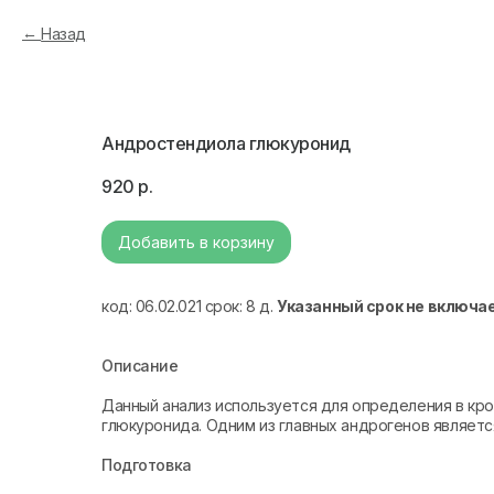
Назад
Андростендиола глюкуронид
920
р.
Добавить в корзину
код: 06.02.021 срок: 8 д.
Указанный срок не включа
Описание
Данный анализ используется для определения в кр
глюкуронида. Одним из главных андрогенов являетс
Подготовка