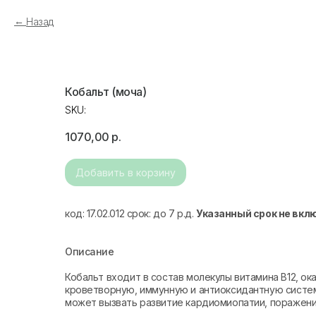
Назад
Кобальт (моча)
SKU:
1070,00
р.
Добавить в корзину
код: 17.02.012 срок: до 7 р.д.
Указанный срок не вкл
Описание
Кобальт входит в состав молекулы витамина В12, о
кроветворную, иммунную и антиоксидантную систем
может вызвать развитие кардиомиопатии, поражени