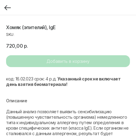
Хомяк (эпителий), IgE
SKU:
720,00
р.
Добавить в корзину
код: 16.02.023 срок: 4 р.д.
Указанный срок не включает
день взятия биоматериала!
Описание
Данный анализ позволяет выявить сенсибилизацию
(повышенную чувствительность организма) немедленного
типа к индивидуальному аллергену путем определения в
крови специфических антител (класса IgE). Если организм не
сталкивался с данным аллергеном, результат будет