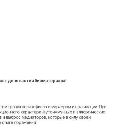
ает день взятия биоматериала!
ом гранул эозинофилов и маркером их активации. При
кционного характера (аутоиммунные и аллергические
в и выброс медиаторов, которые в силу своей
 очаге поражения.