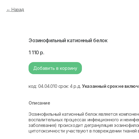
Назад
Эозинофильный катионный белок
1 110
р.
Добавить в корзину
код: 04.04.010 срок: 4 р.д.
Указанный срок не включ
Описание
Эозинофильный катионный белок является компонент
воспалительных процессах инфекционного и неинфе
заболевания) происходит дегрануляция эозинофило
цитотоксичности участвуют в повреждении тканей в