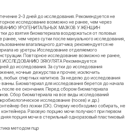
течение 2–3 дней до исследования. Рекомендуется не
вторное исследование возможно не ранее, чем через
ДОВАНИЮ УРОГЕНИТАЛЬНЫХ МАЗКОВ У ЖЕНЩИН
тки до взятия биоматериала воздержаться от половых
е ранее, чем через сутки после мануального исследования,
ользованием влагалищного датчика; рекомендуется не
териала из уретры. Исследование отделяемого
енструации. Повторное исследование возможно не ранее,
 К ИССЛЕДОВАНИЮ ЭЯКУЛЯТА Рекомендуется
дней до исследования. За сутки до исследования
яжение, ночные дежурства и прочее; исключить
ца, любых спиртных напитков. За неделю до исследования
е ванны. Биоматериал для исследования берется до начала
ь после ее окончания. Перед сбором биоматериала
нов. Сбор биоматериала на все виды исследований
икробиологическое исследование (посев) и др.)
онтейнер без ложки (СК). Сперму необходимо собирать, не
о контейнера. Разовую порцию мочи получают при первом
едняя порция мочи в стерильный одноразовый пластиковый
стика методом пцр