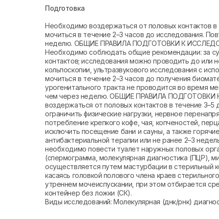
Подготовка
Необходимо воздержаться от половых контактов в 
мочиться в течение 2–3 часов до исследования. По
неделю. ОБЩИЕ ПРАВИЛА ПОДГОТОВКИ К ИССЛЕ
Необходимо соблюдать общие рекомендации: за су
контактов; исследования можно проводить до или н
кольпоскопии, ультразвукового исследования с исп
мочиться в течение 2–3 часов до получения биома
урогенитального тракта не проводится во время м
чем через неделю. ОБЩИЕ ПРАВИЛА ПОДГОТОВКИ
воздержаться от половых контактов в течение 3–5 
ограничить физические нагрузки, нервное перенапр
потребление крепкого кофе, чая, копченостей, пер
исключить посещение бани и сауны, а также горячи
антибактериальной терапии или не ранее 2–3 недел
необходимо повести туалет наружных половых орга
(спермограмма, молекулярная диагностика (ПЦР), м
осуществляется путем мастурбации в стерильный к
касаясь головкой полового члена краев стерильног
утреннем мочеиспускании, при этом отбирается ср
контейнер без ложки (СК).
Виды исследований: Молекулярная (днк/рнк) диагно