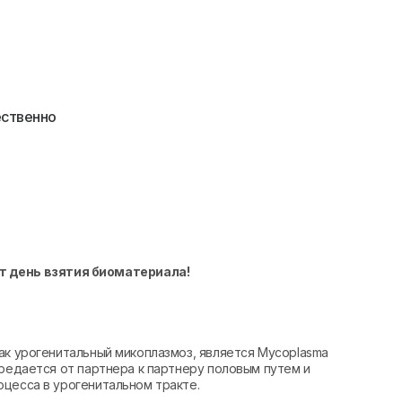
ественно
т день взятия биоматериала!
ак урогенитальный микоплазмоз, является Mycoplasma
ередается от партнера к партнеру половым путем и
цесса в урогенитальном тракте.