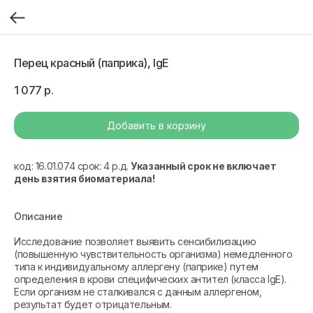
Перец красный (паприка), IgE
1 077
р.
Добавить в корзину
код: 16.01.074 срок: 4 р.д.
Указанный срок не включает
день взятия биоматериала!
Описание
Исследование позволяет выявить сенсибилизацию
(повышенную чувствительность организма) немедленного
типа к индивидуальному аллергену (паприке) путем
определения в крови специфических антител (класса IgE).
Если организм не сталкивался с данным аллергеном,
результат будет отрицательным.