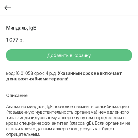
Миндаль, IgE
1 077
р.
Добавить в корзину
код: 16.01.058 срок: 4 р.д.
Указанный срок не включает
день взятия биоматериала!
Описание
Анализ на миндаль, IgE позволяет выявить сенсибилизацию
(повышенную чувствительность организма) немедленного
типа к индивидуальному аллергену путем определения в
крови специфических антител (класса IgE). Если организм не
сталкивался с данным аллергеном, результат будет
отрицательным.