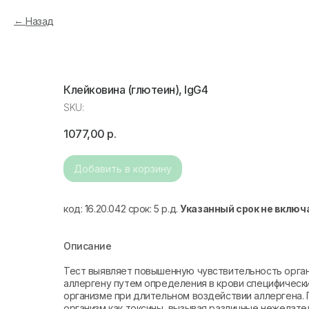
Назад
Клейковина (глютеин), IgG4
SKU:
1077,00
р.
Добавить в корзину
код: 16.20.042 срок: 5 р.д.
Указанный срок не включ
Описание
Тест выявляет повышенную чувствительность орга
аллергену путем определения в крови специфических
организме при длительном воздействии аллергена.
организм как токсины, вызывая различные нежелате