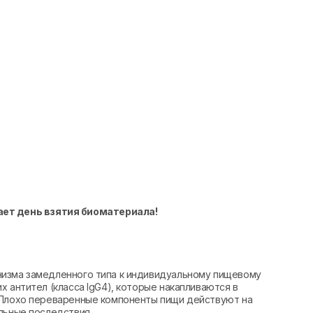
ает день взятия биоматериала!
низма замедленного типа к индивидуальному пищевому
 антител (класса IgG4), которые накапливаются в
 Плохо переваренные компоненты пищи действуют на
льные последствия.