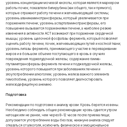
уровень концентрации мочевой кислоты, которая является маркером
работы почек; показатели билирубина (как общего, так и прямого),
которые отражают работу печени и желчевыводящей системы;
уровень аланинаминотрансферазы, который увеличивается при
поражениях печени; уровень аспартатаминотрансферазы, его
повышение вызывается поражениями печени, а наиболее резкие
изменения в активности АСТ возникают при поражении сердечной
мышцы; уровень щелочной фосфатазы фермента, который позволяет
оценить работу печени, почек, желчевыводящих путей и костной ткани;
уровень липазы фермента, принимающего участие в переваривании
жиров и в большом объеме поступающего в кровь в случаях
повреждения поджелудочной железы; содержание гамма-
глутамилтрансферазы фермента печени и поджелудочной железы,
уровень которого повышается при заболеваниях печени и
злоупотреблении алкоголем; уровень железа важного элемента
гемоглобина, уровень которого позволяет диагностировать
железодефицитную анемию.
Подготовка
Рекомендации по подготовке к анализу крови: Кровь берется из вены.
Необходимо соблюдать общие рекомендации: кровь сдается утром
натощак или не ранее, чем через 8–12 часов после приема пищи;
допускается употребление воды без газа; накануне анализа следует
отказаться от алкоголя, исключить физическое и эмоциональное