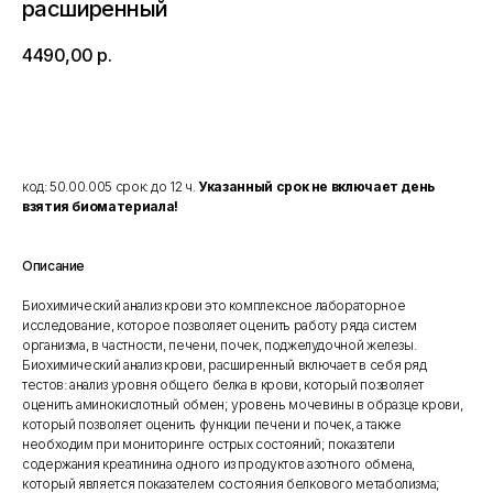
расширенный
4490,00
р.
Добавить в корзину
код: 50.00.005 срок: до 12 ч.
Указанный срок не включает день
взятия биоматериала!
Описание
Биохимический анализ крови это комплексное лабораторное
исследование, которое позволяет оценить работу ряда систем
организма, в частности, печени, почек, поджелудочной железы.
Биохимический анализ крови, расширенный включает в себя ряд
тестов: анализ уровня общего белка в крови, который позволяет
оценить аминокислотный обмен; уровень мочевины в образце крови,
который позволяет оценить функции печени и почек, а также
необходим при мониторинге острых состояний; показатели
содержания креатинина одного из продуктов азотного обмена,
который является показателем состояния белкового метаболизма;